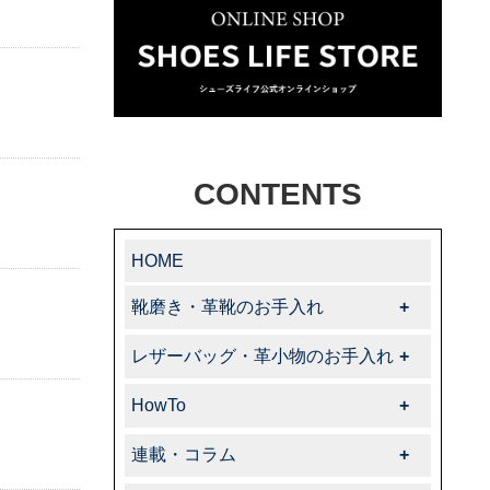
CONTENTS
HOME
靴磨き・革靴のお手入れ
靴磨き・革靴のお手入れ一覧
-靴クリーム・ワックス
-クリーナー・汚れ落とし
-ブラシ
-色・キズ補修
-ハイシャイン
-スエード・ヌバック
-コードバン
-オイルドレザー
-その他特殊革
-サフィール
-サフィールノワール
-コルドヌリ・アングレーズ
-ダスコ
-タラゴ
-その他
レザーバッグ・革小物のお手入れ
レザーバッグ・革小物のお手入れ一覧
-クリーム・ローション
-サフィール
-クリーナー・汚れ落とし
-サフィールノワール
-色・キズ補修
-タラゴ
-スエード・ヌバック
-特殊革
-その他
HowTo
HowTo一覧
-基本的なお手入れ
-上級者向けお手入れ
-色・キズ補修
-パティーヌ
-コバ・ソール
-スニーカーケア・カスタム
-その他
連載・コラム
連載・コラム一覧
-飯野高広の“革靴さんぽ道”
-くすみのシューケア生活
-オフィシャルアドバイザー
-動画コレクション
-中里彩のStory of shoeshine