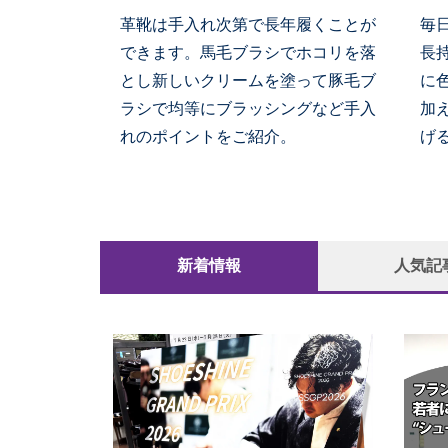
革靴は手入れ次第で長年履くことが
毎
できます。馬毛ブラシでホコリを落
長
とし新しいクリームを塗って豚毛ブ
に
ラシで均等にブラッシングなど手入
加
れのポイントをご紹介。
げ
新着情報
人気記