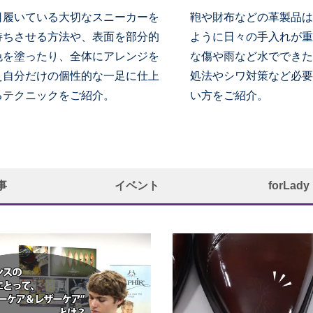
日履いている大切なスニーカーを
鞄や財布などの革製品は
持ちさせる方法や、表面を部分的
ように日々の手入れが重
色を塗ったり、全体にアレンジを
な傷や雨など水でできた
え自分だけの個性的な一足に仕上
処法やシワ対策など必要
るテクニックをご紹介。
い方をご紹介。
事
イベント
forLady