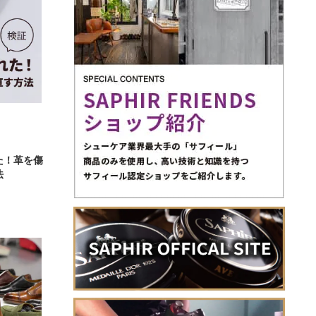
た！革を傷
法