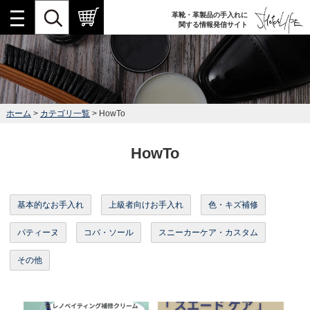
革靴・革製品の手入れに
関する情報発信サイト
ホーム
>
カテゴリ一覧
> HowTo
HowTo
基本的なお手入れ
上級者向けお手入れ
色・キズ補修
パティーヌ
コバ・ソール
スニーカーケア・カスタム
その他