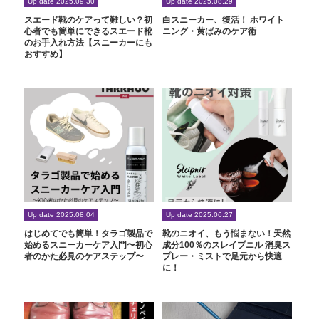
Up date 2025.09.30
Up date 2025.08.29
スエード靴のケアって難しい？初
白スニーカー、復活！ ホワイト
心者でも簡単にできるスエード靴
ニング・黄ばみのケア術
のお手入れ方法【スニーカーにも
おすすめ】
Up date 2025.08.04
Up date 2025.06.27
はじめてでも簡単！タラゴ製品で
靴のニオイ、もう悩まない！天然
始めるスニーカーケア入門〜初心
成分100％のスレイプニル 消臭ス
者のかた必見のケアステップ〜
プレー・ミストで足元から快適
に！