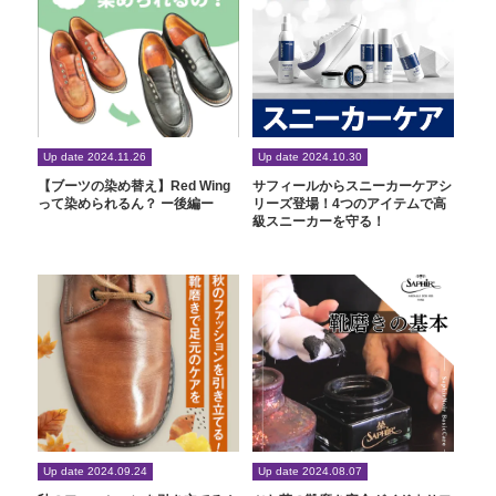
Up date 2024.11.26
Up date 2024.10.30
【ブーツの染め替え】Red Wing
サフィールからスニーカーケアシ
って染められるん？ ー後編ー
リーズ登場！4つのアイテムで高
級スニーカーを守る！
Up date 2024.09.24
Up date 2024.08.07