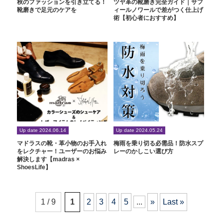
秋のファッションを引き立てる！
ツヤ革の靴磨き完全ガイド｜サフ
靴磨きで足元のケアを
ィールノワールで差がつく仕上げ
術【初心者におすすめ】
Up date 2024.06.14
Up date 2024.05.24
マドラスの靴・革小物のお手入れ
梅雨を乗り切る必需品！防水スプ
をレクチャー！ユーザーのお悩み
レーのかしこい選び方
解決します【madras ×
ShoesLife】
1 / 9
1
2
3
4
5
...
»
Last »