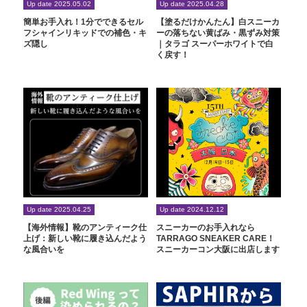
Up date 2025.05.02
Up date 2025.04.28
簡単お手入れ！1分でできるセル
【塗るだけかんたん】白スニーカ
フシャインリキッドでの補色・キ
ーの落ちない黄ばみ・黒ずみ対策
ズ隠し
｜タラゴ スーパーホワイトで白
く戻す！
Up date 2025.04.25
Up date 2024.12.12
【海外情報】靴のアンティーク仕
スニーカーのお手入れなら
上げ：新しい靴に履き込んだよう
TARRAGO SNEAKER CARE！
な風合いを
スニーカーコン大阪に出店します