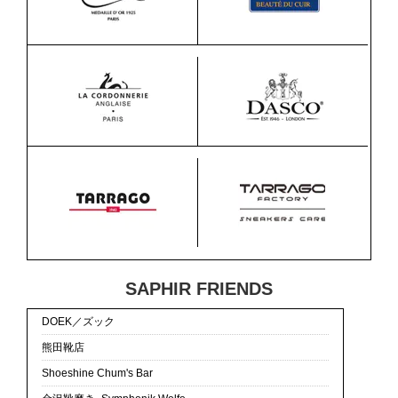
SAPHIR FRIENDS
DOEK／ズック
熊田靴店
Shoeshine Chum's Bar