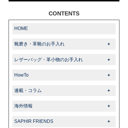
CONTENTS
HOME
靴磨き・革靴のお手入れ
靴磨き・革靴のお手入れ一覧
レザーバッグ・革小物のお手入れ
-靴クリーム・ワックス
レザーバッグ・革小物のお手入れ一覧
-クリーナー・汚れ落とし
HowTo
-クリーム・ローション
-ブラシ
HowTo一覧
-サフィール
連載・コラム
-色・キズ補修
-基本的なお手入れ
-クリーナー・汚れ落とし
連載・コラム一覧
-ハイシャイン
-上級者向けお手入れ
海外情報
-サフィールノワール
-飯野高広の“革靴さんぽ道”
-スエード・ヌバック
-色・キズ補修
海外情報一覧
-色・キズ補修
-くすみのシューケア生活
-コードバン
SAPHIR FRIENDS
-パティーヌ
-タラゴ