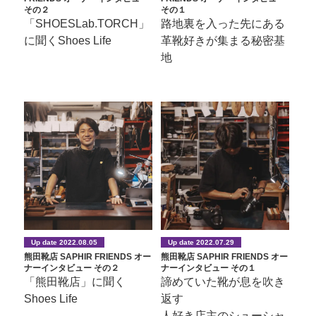
その２
その１
「SHOESLab.TORCH」
路地裏を入った先にある
に聞くShoes Life
革靴好きが集まる秘密基
地
Up date 2022.08.05
Up date 2022.07.29
熊田靴店 SAPHIR FRIENDS オー
熊田靴店 SAPHIR FRIENDS オー
ナーインタビュー その２
ナーインタビュー その１
「熊田靴店」に聞く
諦めていた靴が息を吹き
Shoes Life
返す
人好き店主のシューシャ