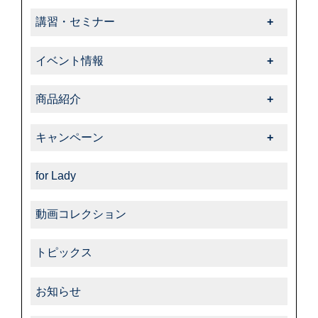
-オフィシャルアドバイザー
-オイルドレザー
SAPHIR FRIENDS一覧
-コバ・ソール
-スエード・ヌバック
講習・セミナー
-動画コレクション
-その他特殊革
-特集
-スニーカーケア・カスタム
-特殊革
講習・セミナー一覧
-中里彩のStory of shoeshine
-サフィール
-告知・お知らせ
-その他
イベント情報
-その他
-サフィールノワール
イベント情報一覧
-コルドヌリ・アングレーズ
商品紹介
-ダスコ
商品紹介一覧
キャンペーン
-タラゴ
キャンペーン一覧
-その他
for Lady
動画コレクション
トピックス
お知らせ