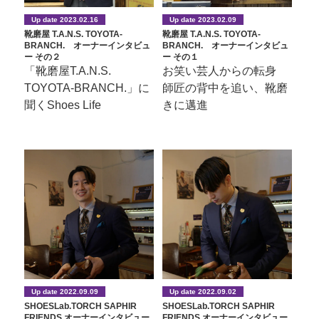
Up date 2023.02.16
Up date 2023.02.09
靴磨屋 T.A.N.S. TOYOTA-
靴磨屋 T.A.N.S. TOYOTA-
BRANCH. オーナーインタビュ
BRANCH. オーナーインタビュ
ー その２
ー その１
「靴磨屋T.A.N.S.
お笑い芸人からの転身
TOYOTA-BRANCH.」に
師匠の背中を追い、靴磨
聞くShoes Life
きに邁進
Up date 2022.09.09
Up date 2022.09.02
SHOESLab.TORCH SAPHIR
SHOESLab.TORCH SAPHIR
FRIENDS オーナーインタビュー
FRIENDS オーナーインタビュー