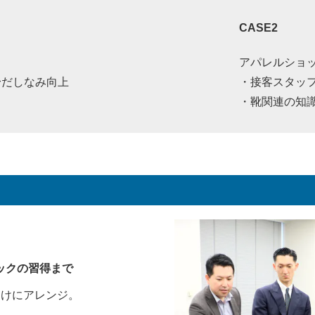
CASE2
アパレルショ
身だしなみ向上
・接客スタッ
・靴関連の知
ックの習得まで
者向けにアレンジ。