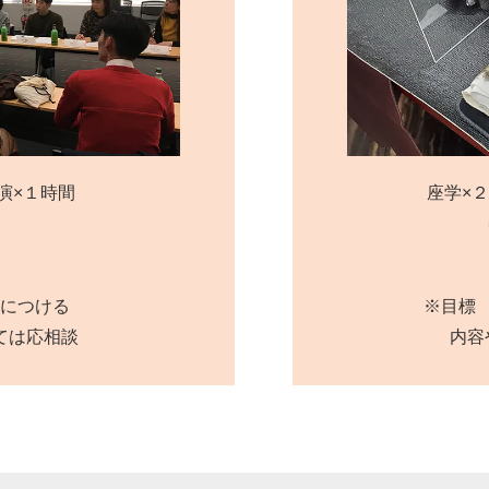
演×１時間
座学×２
につける
※目標
ては応相談
内容