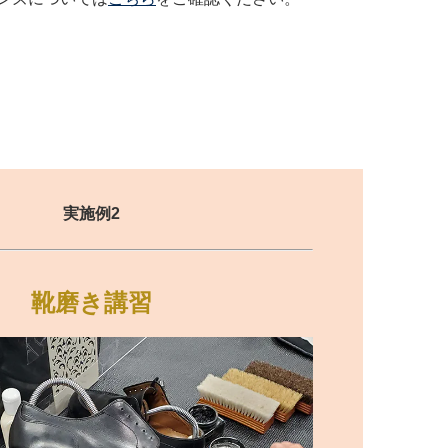
実施例2
靴磨き講習