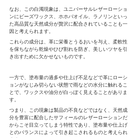
なお、この白濁現象は、ユニバーサルレザーローショ
ンにビーズワックス、ホホバオイル、ラノリンといっ
た高品質な天然成分が贅沢に配合されていることも一
因と考えられます。
これらの成分は、革に栄養とうるおいを与え、柔軟性
を保ちながら乾燥やひび割れを防ぎ、美しいツヤを引
き出すために欠かせないものです。
一方で、塗布量の過多や仕上げ不足などで革にローシ
ョンがなじみ切らない状態で雨などの水分に触れるこ
とで、ワックスや油分が白っぽく見えることがありま
す。
つまり、この現象は製品の不良などではなく、天然成
分を豊富に配合したサフィールのレザーローションだ
からこそ目立ってしまう特性であり、塗布量や仕上げ
とのバランスによって引き起こされるものと考えられ