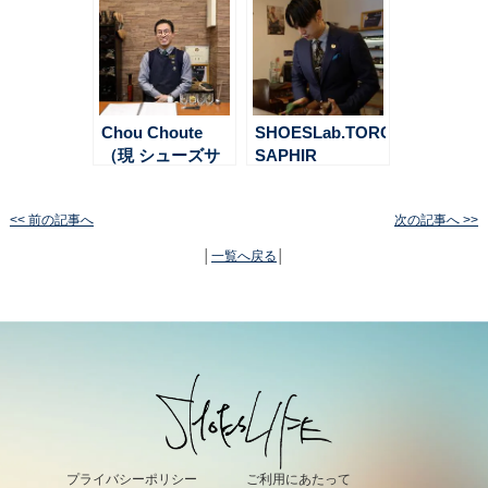
ーインタビュー
ーインタビュー
その２
その１
Chou Choute
SHOESLab.TORCH
（現 シューズサ
SAPHIR
ロン VINGIAN）
FRIENDS オーナ
SAPHIR
ーインタビュー
<< 前の記事へ
次の記事へ >>
FRIENDS オーナ
その１
ーインタビュー
│
一覧へ戻る
│
その１
プライバシーポリシー
ご利用にあたって