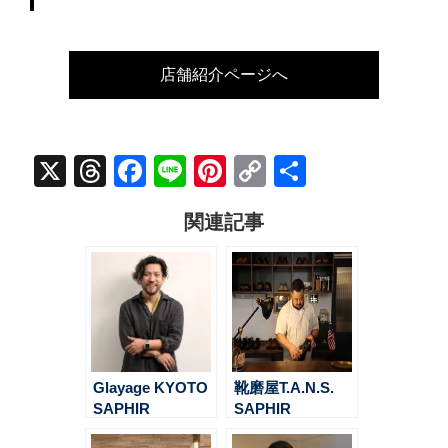
店舗紹介ページへ
X
Threads
Facebook
Line
Pinterest
Copy
共
Link
有
関連記事
Glayage KYOTO
靴磨屋T.A.N.S.
SAPHIR
SAPHIR
FRIENDS オーナ
FRIENDS オーナ