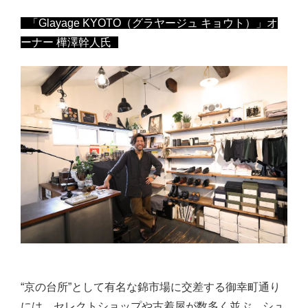
「Glayage KYOTO（グラヤージュ キョウト）」オ
ーナー 樺澤幹人氏
“京の台所”として有名な錦市場に交差する御幸町通り
には、セレクトショップや古着屋が数多く並ぶ。シュ