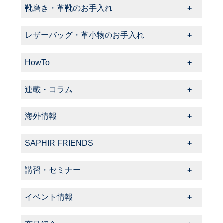
靴磨き・革靴のお手入れ
靴磨き・革靴のお手入れ一覧
レザーバッグ・革小物のお手入れ
-靴クリーム・ワックス
レザーバッグ・革小物のお手入れ一覧
-クリーナー・汚れ落とし
HowTo
-クリーム・ローション
-ブラシ
HowTo一覧
-サフィール
連載・コラム
-色・キズ補修
-基本的なお手入れ
-クリーナー・汚れ落とし
連載・コラム一覧
-ハイシャイン
-上級者向けお手入れ
海外情報
-サフィールノワール
-飯野高広の“革靴さんぽ道”
-スエード・ヌバック
-色・キズ補修
海外情報一覧
-色・キズ補修
-くすみのシューケア生活
-コードバン
SAPHIR FRIENDS
-パティーヌ
-タラゴ
-オフィシャルアドバイザー
-オイルドレザー
SAPHIR FRIENDS一覧
-コバ・ソール
-スエード・ヌバック
講習・セミナー
-動画コレクション
-その他特殊革
-特集
-スニーカーケア・カスタム
-特殊革
講習・セミナー一覧
-中里彩のStory of shoeshine
-サフィール
-告知・お知らせ
-その他
イベント情報
-その他
-サフィールノワール
イベント情報一覧
-コルドヌリ・アングレーズ