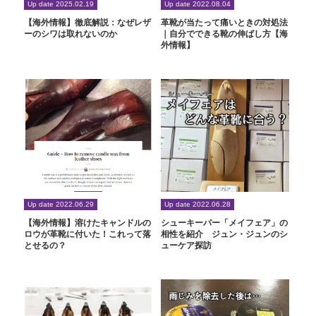
Up date 2025.02.19
Up date 2022.08.04
【海外情報】徹底解説：なぜレザ
革靴が当たって痛いときの対処法
ーのシワは取れないのか
｜自分でできる靴の伸ばし方【海
外情報】
Up date 2022.06.29
Up date 2022.06.28
【海外情報】溶けたキャンドルの
シューキーパー「メイフェア」の
ロウが革靴に付いた！これって落
相性を紹介 ジュン・ジュンのシ
とせるの？
ューケア探訪