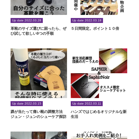
Up date 2022.03.28
Up date 2022.03.18
革靴のサイズ選びに困ったら、ぜ
５日間限定。ポイント１０倍
ひ試して欲しい9つの手順
Up date 2022.03.15
Up date 2022.03.11
踝が当たって痛い靴の調整方法
ハンズではじめるオリジナルな新
ジュン・ジュンのシューケア探訪
生活