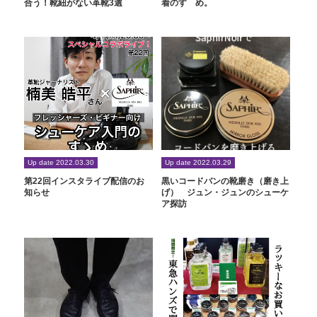
合う！靴紐がない革靴3選
着のすゝめ。
Up date 2022.03.30
Up date 2022.03.29
第22回インスタライブ配信のお
黒いコードバンの靴磨き（磨き上
知らせ
げ） ジュン・ジュンのシューケ
ア探訪