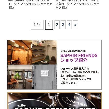
革にも環境にも優しい防水ミス
サイズに合わせたインソールの使
ト ジュン・ジュンのシューケア
い分け ジュン・ジュンのシュー
探訪
ケア探訪
1 / 4
1
2
3
4
»