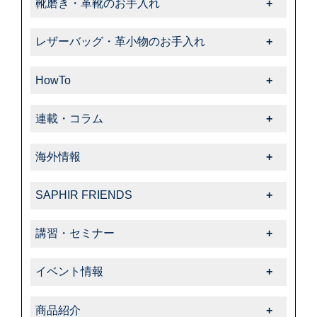
靴磨き・革靴のお手入れ
靴磨き・革靴のお手入れ一覧
レザーバッグ・革小物のお手入れ
-靴クリーム・ワックス
レザーバッグ・革小物のお手入れ一覧
-クリーナー・汚れ落とし
HowTo
-クリーム・ローション
-ブラシ
HowTo一覧
-サフィール
連載・コラム
-色・キズ補修
-基本的なお手入れ
-クリーナー・汚れ落とし
連載・コラム一覧
-ハイシャイン
-上級者向けお手入れ
海外情報
-サフィールノワール
-飯野高広の“革靴さんぽ道”
-スエード・ヌバック
-色・キズ補修
海外情報一覧
-色・キズ補修
-くすみのシューケア生活
-コードバン
SAPHIR FRIENDS
-パティーヌ
-タラゴ
-オフィシャルアドバイザー
-オイルドレザー
SAPHIR FRIENDS一覧
-コバ・ソール
-スエード・ヌバック
講習・セミナー
-動画コレクション
-その他特殊革
-特集
-スニーカーケア・カスタム
-特殊革
講習・セミナー一覧
-中里彩のStory of shoeshine
-サフィール
-告知・お知らせ
-その他
イベント情報
-その他
-サフィールノワール
イベント情報一覧
-コルドヌリ・アングレーズ
商品紹介