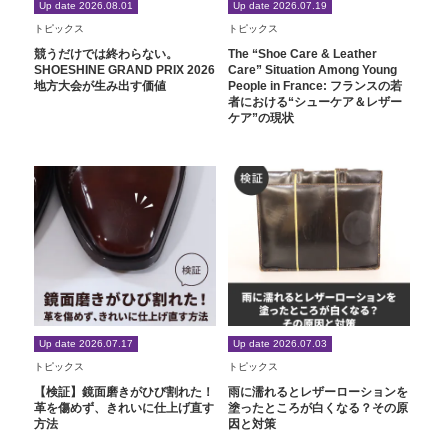
Up date 2026.08.01
Up date 2026.07.19
トピックス
トピックス
競うだけでは終わらない。
The “Shoe Care & Leather
SHOESHINE GRAND PRIX 2026
Care” Situation Among Young
地方大会が生み出す価値
People in France: フランスの若
者における“シューケア＆レザー
ケア”の現状
Up date 2026.07.17
Up date 2026.07.03
トピックス
トピックス
【検証】鏡面磨きがひび割れた！
雨に濡れるとレザーローションを
革を傷めず、きれいに仕上げ直す
塗ったところが白くなる？その原
方法
因と対策