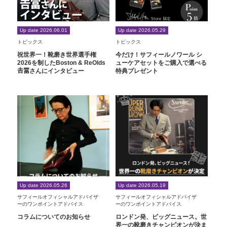
Up date 2026.06.01
Up date 2026.05.29
トピックス
トピックス
祝世界一！靴磨き世界選手権
今だけ！サフィールノワール シ
2026を制したBoston & ReOlds
ューケアセットをご購入で選べる
𠮷冨さんにインタビュー
特典プレゼント
Up date 2026.05.26
Up date 2026.05.19
サフィールオフィシャルアドバイザ
サフィールオフィシャルアドバイザ
ーのワンポイントアドバイス
ーのワンポイントアドバイス
コラムについてのお知らせ
ロンドン発、ビッグニュース。世
界一の靴磨きチャンピオンが決ま