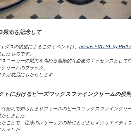
HILEO発売を記念して
アディダスの後援によるこのイベントは、
adidas EVO SL by PHIL
念したものです。
でスニーカーの魅力を高める画期的な企画のエッセンスとして
ンクリームのブラック。
りを完成品にもたらします。
クトにおけるビーズワックスファインクリームの役
かな光沢で知られるサフィールのビーズワックスファインクリ
果たしました。
れたことで、従来のレザーケアの枠にとどまらずクリエイティ
されました。