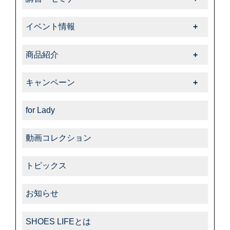
-動画コレクション
-その他特殊革
-特集
-スニーカーケア・カスタム
-特殊革
講習・セミナー一覧
-中里彩のStory of shoeshine
-サフィール
-告知・お知らせ
-その他
イベント情報
-その他
-サフィールノワール
イベント情報一覧
-コルドヌリ・アングレーズ
商品紹介
-ダスコ
商品紹介一覧
キャンペーン
-タラゴ
キャンペーン一覧
-その他
for Lady
動画コレクション
トピックス
お知らせ
SHOES LIFEとは