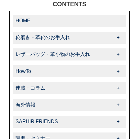
CONTENTS
HOME
靴磨き・革靴のお手入れ
靴磨き・革靴のお手入れ一覧
レザーバッグ・革小物のお手入れ
-靴クリーム・ワックス
レザーバッグ・革小物のお手入れ一覧
-クリーナー・汚れ落とし
HowTo
-クリーム・ローション
-ブラシ
HowTo一覧
-サフィール
連載・コラム
-色・キズ補修
-基本的なお手入れ
-クリーナー・汚れ落とし
連載・コラム一覧
-ハイシャイン
-上級者向けお手入れ
海外情報
-サフィールノワール
-飯野高広の“革靴さんぽ道”
-スエード・ヌバック
-色・キズ補修
海外情報一覧
-色・キズ補修
-くすみのシューケア生活
-コードバン
SAPHIR FRIENDS
-パティーヌ
-タラゴ
-オフィシャルアドバイザー
-オイルドレザー
SAPHIR FRIENDS一覧
-コバ・ソール
-スエード・ヌバック
講習・セミナー