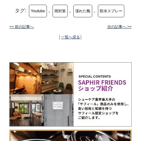
タグ:
,
,
,
Youtube
雨対策
濡れた靴
防水スプレー
<< 前の記事へ
次の記事へ >>
│
一覧へ戻る
│