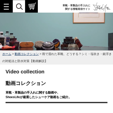
革靴・革製品の手入れに
関する情報発信サイト
ホーム
>
動画コレクション
> 雨で濡れた革靴、どうする？シミ・塩吹き・銀浮き
の対処法と防水対策【動画解説】
Video collection
動画コレクション
革靴・革製品の手入れに関する動画や、
ShoesLifeが厳選したシューケア動画をご紹介。