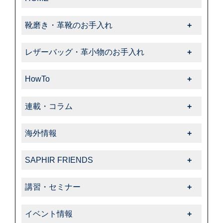
靴磨き・革靴のお手入れ
靴磨き・革靴のお手入れ一覧
レザーバッグ・革小物のお手入れ
-靴クリーム・ワックス
レザーバッグ・革小物のお手入れ一覧
-クリーナー・汚れ落とし
HowTo
-クリーム・ローション
-ブラシ
HowTo一覧
-サフィール
連載・コラム
-色・キズ補修
-基本的なお手入れ
-クリーナー・汚れ落とし
連載・コラム一覧
-ハイシャイン
-上級者向けお手入れ
海外情報
-サフィールノワール
-飯野高広の“革靴さんぽ道”
-スエード・ヌバック
-色・キズ補修
海外情報一覧
-色・キズ補修
-くすみのシューケア生活
-コードバン
SAPHIR FRIENDS
-パティーヌ
-タラゴ
-オフィシャルアドバイザー
-オイルドレザー
SAPHIR FRIENDS一覧
-コバ・ソール
-スエード・ヌバック
講習・セミナー
-動画コレクション
-その他特殊革
-特集
-スニーカーケア・カスタム
-特殊革
講習・セミナー一覧
-中里彩のStory of shoeshine
-サフィール
-告知・お知らせ
-その他
イベント情報
-その他