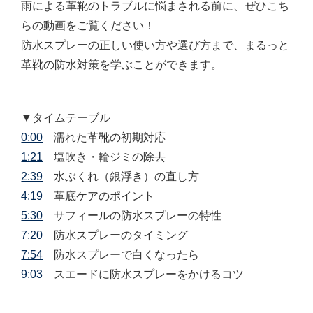
雨による革靴のトラブルに悩まされる前に、ぜひこち
らの動画をご覧ください！
防水スプレーの正しい使い方や選び方まで、まるっと
革靴の防水対策を学ぶことができます。
▼タイムテーブル
0:00
濡れた革靴の初期対応
1:21
塩吹き・輪ジミの除去
2:39
水ぶくれ（銀浮き）の直し方
4:19
革底ケアのポイント
5:30
サフィールの防水スプレーの特性
7:20
防水スプレーのタイミング
7:54
防水スプレーで白くなったら
9:03
スエードに防水スプレーをかけるコツ