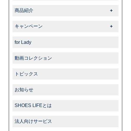
-サフィールノワール
イベント情報一覧
-コルドヌリ・アングレーズ
商品紹介
-ダスコ
商品紹介一覧
キャンペーン
-タラゴ
キャンペーン一覧
-その他
for Lady
動画コレクション
トピックス
お知らせ
SHOES LIFEとは
法人向けサービス