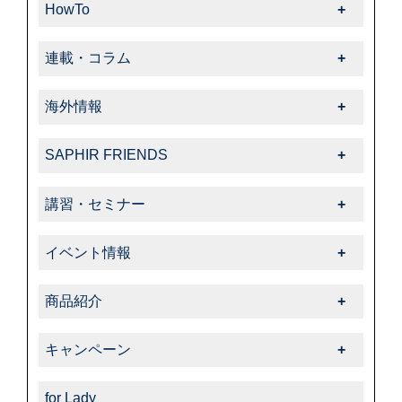
-クリーナー・汚れ落とし
HowTo
-クリーム・ローション
-ブラシ
HowTo一覧
-サフィール
連載・コラム
-色・キズ補修
-基本的なお手入れ
-クリーナー・汚れ落とし
連載・コラム一覧
-ハイシャイン
-上級者向けお手入れ
海外情報
-サフィールノワール
-飯野高広の“革靴さんぽ道”
-スエード・ヌバック
-色・キズ補修
海外情報一覧
-色・キズ補修
-くすみのシューケア生活
-コードバン
SAPHIR FRIENDS
-パティーヌ
-タラゴ
-オフィシャルアドバイザー
-オイルドレザー
SAPHIR FRIENDS一覧
-コバ・ソール
-スエード・ヌバック
講習・セミナー
-動画コレクション
-その他特殊革
-特集
-スニーカーケア・カスタム
-特殊革
講習・セミナー一覧
-中里彩のStory of shoeshine
-サフィール
-告知・お知らせ
-その他
イベント情報
-その他
-サフィールノワール
イベント情報一覧
-コルドヌリ・アングレーズ
商品紹介
-ダスコ
商品紹介一覧
キャンペーン
-タラゴ
キャンペーン一覧
-その他
for Lady