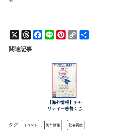
X
Threads
Facebook
Line
Pinterest
Copy
共
Link
有
関連記事
【海外情報】チャ
リティー慈善くじ
「Shoes For
Life」で集められ
タグ:
,
,
イベント
海外情報
社会貢献
た寄付金が手渡さ