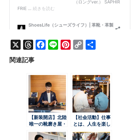
X
Threads
Facebook
Line
Pinterest
Copy
共
Link
有
関連記事
【新装開店】北陸
【社会活動】仕事
唯一の靴磨き屋・
とは、人生を楽し
LOG IN-
むためのツール－
kanazawa-がグラ
靴磨屋T.A.N.S.稲