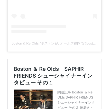
Boston & Re Olds ”ボストン&リオールズ福岡”(@boston_reolds)がシェアした投稿