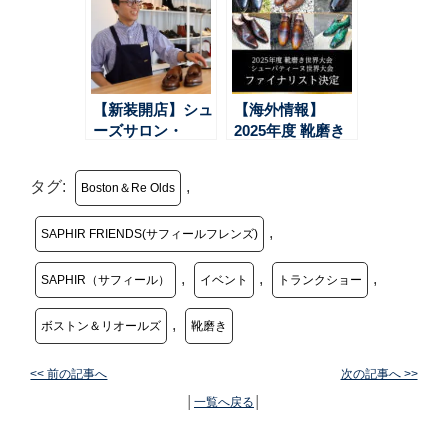
ンドオープン！
田祐一【サフィー
【サフィールフレ
ルフレンズ】
ンズ】
【新装開店】シュ
【海外情報】
ーズサロン・
2025年度 靴磨き
VINGIANがグラ
世界大会＆シュー
ンドオープン！
パティーヌ世界大
タグ:
,
Boston＆Re Olds
【サフィールフレ
会 ファイナリス
ンズ】
ト決定
,
SAPHIR FRIENDS(サフィールフレンズ)
,
,
,
SAPHIR（サフィール）
イベント
トランクショー
,
ボストン＆リオールズ
靴磨き
<< 前の記事へ
次の記事へ >>
│
一覧へ戻る
│