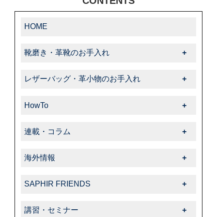
CONTENTS
HOME
靴磨き・革靴のお手入れ
靴磨き・革靴のお手入れ一覧
レザーバッグ・革小物のお手入れ
-靴クリーム・ワックス
レザーバッグ・革小物のお手入れ一覧
-クリーナー・汚れ落とし
HowTo
-クリーム・ローション
-ブラシ
HowTo一覧
-サフィール
連載・コラム
-色・キズ補修
-基本的なお手入れ
-クリーナー・汚れ落とし
連載・コラム一覧
-ハイシャイン
-上級者向けお手入れ
海外情報
-サフィールノワール
-飯野高広の“革靴さんぽ道”
-スエード・ヌバック
-色・キズ補修
海外情報一覧
-色・キズ補修
-くすみのシューケア生活
-コードバン
SAPHIR FRIENDS
-パティーヌ
-タラゴ
-オフィシャルアドバイザー
-オイルドレザー
SAPHIR FRIENDS一覧
-コバ・ソール
-スエード・ヌバック
講習・セミナー
-動画コレクション
-その他特殊革
-特集