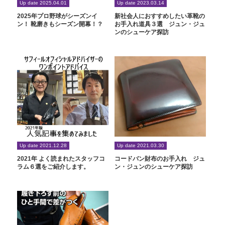
Up date 2025.04.01
Up date 2023.03.14
2025年プロ野球がシーズンイ
新社会人におすすめしたい革靴の
ン！ 靴磨きもシーズン開幕！？
お手入れ道具３選 ジュン・ジュ
ンのシューケア探訪
Up date 2021.12.28
Up date 2021.03.30
2021年 よく読まれたスタッフコ
コードバン財布のお手入れ ジュ
ラム６選をご紹介します。
ン・ジュンのシューケア探訪