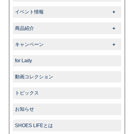
-スニーカーケア・カスタム
-特殊革
講習・セミナー一覧
-中里彩のStory of shoeshine
-サフィール
-告知・お知らせ
-その他
イベント情報
-その他
-サフィールノワール
イベント情報一覧
-コルドヌリ・アングレーズ
商品紹介
-ダスコ
商品紹介一覧
キャンペーン
-タラゴ
キャンペーン一覧
-その他
for Lady
動画コレクション
トピックス
お知らせ
SHOES LIFEとは