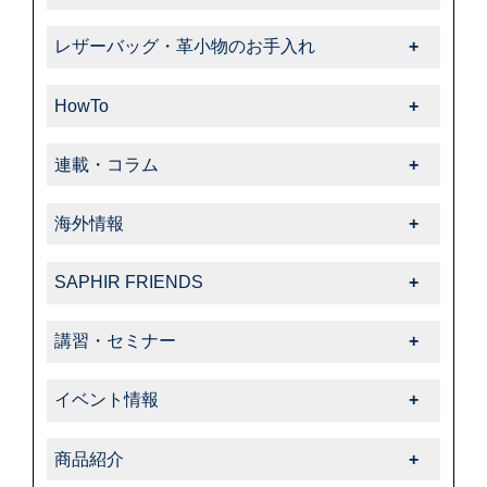
靴磨き・革靴のお手入れ一覧
レザーバッグ・革小物のお手入れ
-靴クリーム・ワックス
レザーバッグ・革小物のお手入れ一覧
-クリーナー・汚れ落とし
HowTo
-クリーム・ローション
-ブラシ
HowTo一覧
-サフィール
連載・コラム
-色・キズ補修
-基本的なお手入れ
-クリーナー・汚れ落とし
連載・コラム一覧
-ハイシャイン
-上級者向けお手入れ
海外情報
-サフィールノワール
-飯野高広の“革靴さんぽ道”
-スエード・ヌバック
-色・キズ補修
海外情報一覧
-色・キズ補修
-くすみのシューケア生活
-コードバン
SAPHIR FRIENDS
-パティーヌ
-タラゴ
-オフィシャルアドバイザー
-オイルドレザー
SAPHIR FRIENDS一覧
-コバ・ソール
-スエード・ヌバック
講習・セミナー
-動画コレクション
-その他特殊革
-特集
-スニーカーケア・カスタム
-特殊革
講習・セミナー一覧
-中里彩のStory of shoeshine
-サフィール
-告知・お知らせ
-その他
イベント情報
-その他
-サフィールノワール
イベント情報一覧
-コルドヌリ・アングレーズ
商品紹介