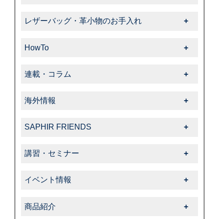
靴磨き・革靴のお手入れ一覧
レザーバッグ・革小物のお手入れ
-靴クリーム・ワックス
レザーバッグ・革小物のお手入れ一覧
-クリーナー・汚れ落とし
HowTo
-クリーム・ローション
-ブラシ
HowTo一覧
-サフィール
連載・コラム
-色・キズ補修
-基本的なお手入れ
-クリーナー・汚れ落とし
連載・コラム一覧
-ハイシャイン
-上級者向けお手入れ
海外情報
-サフィールノワール
-飯野高広の“革靴さんぽ道”
-スエード・ヌバック
-色・キズ補修
海外情報一覧
-色・キズ補修
-くすみのシューケア生活
-コードバン
SAPHIR FRIENDS
-パティーヌ
-タラゴ
-オフィシャルアドバイザー
-オイルドレザー
SAPHIR FRIENDS一覧
-コバ・ソール
-スエード・ヌバック
講習・セミナー
-動画コレクション
-その他特殊革
-特集
-スニーカーケア・カスタム
-特殊革
講習・セミナー一覧
-中里彩のStory of shoeshine
-サフィール
-告知・お知らせ
-その他
イベント情報
-その他
-サフィールノワール
イベント情報一覧
-コルドヌリ・アングレーズ
商品紹介