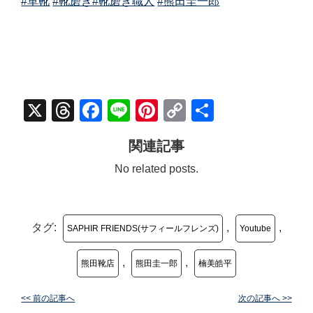
#革靴
#靴磨き
#靴磨き職人
#熊田圭一郎
X
Threads
Facebook
Line
Pinterest
Copy
共
Link
有
関連記事
No related posts.
タグ:
,
,
SAPHIR FRIENDS(サフィールフレンズ)
Youtube
,
,
熊田靴店
熊田圭一郎
楠美皓平
<< 前の記事へ
次の記事へ >>