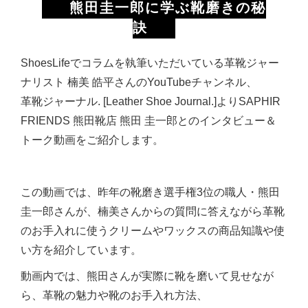
熊田圭一郎に学ぶ靴磨きの秘
訣
ShoesLifeでコラムを執筆いただいている革靴ジャー
ナリスト 楠美 皓平さんの
YouTube
チャンネル、
革靴ジャーナル
. [Leather Shoe Journal.]
より
SAPHIR
FRIENDS
熊田靴店 熊田 圭一郎とのインタビュー＆
トーク動画をご紹介します。
この動画では、昨年の靴磨き選手権
3
位の職人・熊田
圭一郎さんが、楠美さんからの質問に答えながら革靴
のお手入れに使うクリームやワックスの商品知識や使
い方を紹介しています。
動画内では、熊田さんが実際に靴を磨いて見せなが
ら、革靴の魅力や靴のお手入れ方法、