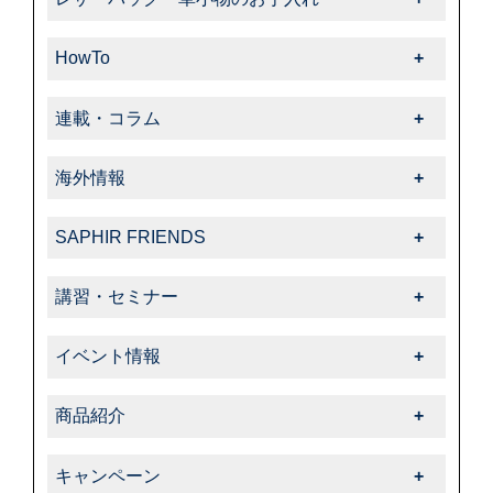
-靴クリーム・ワックス
レザーバッグ・革小物のお手入れ一覧
-クリーナー・汚れ落とし
HowTo
-クリーム・ローション
-ブラシ
HowTo一覧
-サフィール
連載・コラム
-色・キズ補修
-基本的なお手入れ
-クリーナー・汚れ落とし
連載・コラム一覧
-ハイシャイン
-上級者向けお手入れ
海外情報
-サフィールノワール
-飯野高広の“革靴さんぽ道”
-スエード・ヌバック
-色・キズ補修
海外情報一覧
-色・キズ補修
-くすみのシューケア生活
-コードバン
SAPHIR FRIENDS
-パティーヌ
-タラゴ
-オフィシャルアドバイザー
-オイルドレザー
SAPHIR FRIENDS一覧
-コバ・ソール
-スエード・ヌバック
講習・セミナー
-動画コレクション
-その他特殊革
-特集
-スニーカーケア・カスタム
-特殊革
講習・セミナー一覧
-中里彩のStory of shoeshine
-サフィール
-告知・お知らせ
-その他
イベント情報
-その他
-サフィールノワール
イベント情報一覧
-コルドヌリ・アングレーズ
商品紹介
-ダスコ
商品紹介一覧
キャンペーン
-タラゴ