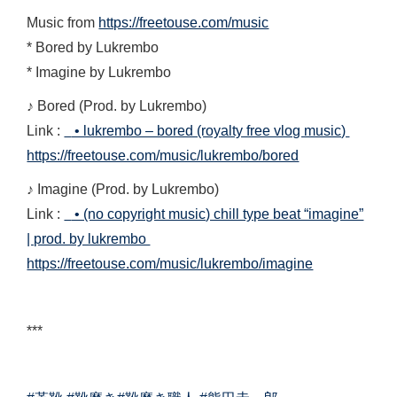
Music from
https://freetouse.com/music
* Bored by Lukrembo
* Imagine by Lukrembo
♪ Bored (Prod. by Lukrembo)
Link :
• lukrembo – bored (royalty free vlog music)
https://freetouse.com/music/lukrembo/bored
♪ Imagine (Prod. by Lukrembo)
Link :
• (no copyright music) chill type beat “imagine”
| prod. by lukrembo
https://freetouse.com/music/lukrembo/imagine
***