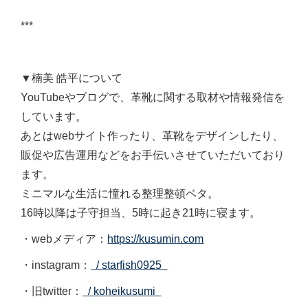
***
▼楠美 皓平について
YouTubeやブログで、革靴に関する取材や情報発信を
しています。
あとはwebサイト作ったり、革靴をデザインしたり、
販促や広告運用などをお手伝いさせていただいており
ます。
ミニマルな生活に憧れる整理整頓ベタ。
16時以降は子守担当、5時に起き21時に寝ます。
・webメディア：
https://kusumin.com
・
instagram：
/ starfish0925
・
旧twitter：
/ koheikusumi