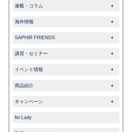
HowTo一覧
-サフィール
連載・コラム
-色・キズ補修
-基本的なお手入れ
-クリーナー・汚れ落とし
連載・コラム一覧
-ハイシャイン
-上級者向けお手入れ
海外情報
-サフィールノワール
-飯野高広の“革靴さんぽ道”
-スエード・ヌバック
-色・キズ補修
海外情報一覧
-色・キズ補修
-くすみのシューケア生活
-コードバン
SAPHIR FRIENDS
-パティーヌ
-タラゴ
-オフィシャルアドバイザー
-オイルドレザー
SAPHIR FRIENDS一覧
-コバ・ソール
-スエード・ヌバック
講習・セミナー
-動画コレクション
-その他特殊革
-特集
-スニーカーケア・カスタム
-特殊革
講習・セミナー一覧
-中里彩のStory of shoeshine
-サフィール
-告知・お知らせ
-その他
イベント情報
-その他
-サフィールノワール
イベント情報一覧
-コルドヌリ・アングレーズ
商品紹介
-ダスコ
商品紹介一覧
キャンペーン
-タラゴ
キャンペーン一覧
-その他
for Lady