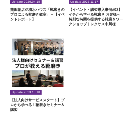
Up date 2026.04.15
Up date 2025.11.17
熊田靴店＠積水ハウス「靴磨きの
【イベント・講習導入事例#02】
プロによる靴磨き教室」 – 【イベ
イチから学べる靴磨き お客様へ
ントレポート】
特別な時間を提供する靴磨きワー
クショップ｜レクサス中川様
Up date 2023.10.10
【法人向けサービススタート】プ
ロから学べる！靴磨きセミナー＆
講習