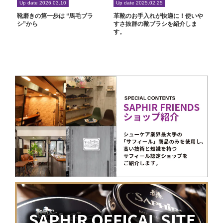
Up date 2026.03.10
Up date 2025.02.25
靴磨きの第一歩は “馬毛ブラ
革靴のお手入れが快適に！使いや
シ”から
すさ抜群の靴ブラシを紹介しま
す。