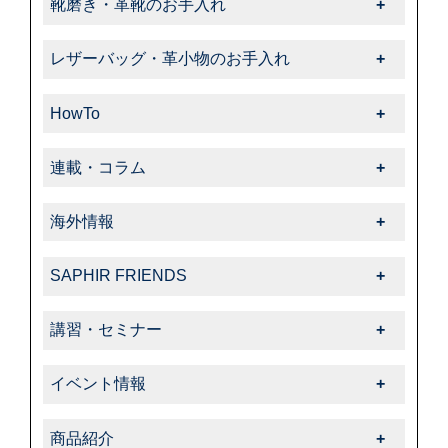
靴磨き・革靴のお手入れ
靴磨き・革靴のお手入れ一覧
レザーバッグ・革小物のお手入れ
-靴クリーム・ワックス
レザーバッグ・革小物のお手入れ一覧
-クリーナー・汚れ落とし
HowTo
-クリーム・ローション
-ブラシ
HowTo一覧
-サフィール
連載・コラム
-色・キズ補修
-基本的なお手入れ
-クリーナー・汚れ落とし
連載・コラム一覧
-ハイシャイン
-上級者向けお手入れ
海外情報
-サフィールノワール
-飯野高広の“革靴さんぽ道”
-スエード・ヌバック
-色・キズ補修
海外情報一覧
-色・キズ補修
-くすみのシューケア生活
-コードバン
SAPHIR FRIENDS
-パティーヌ
-タラゴ
-オフィシャルアドバイザー
-オイルドレザー
SAPHIR FRIENDS一覧
-コバ・ソール
-スエード・ヌバック
講習・セミナー
-動画コレクション
-その他特殊革
-特集
-スニーカーケア・カスタム
-特殊革
講習・セミナー一覧
-中里彩のStory of shoeshine
-サフィール
-告知・お知らせ
-その他
イベント情報
-その他
-サフィールノワール
イベント情報一覧
-コルドヌリ・アングレーズ
商品紹介