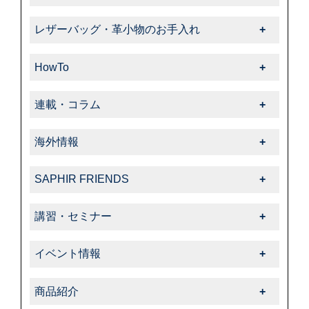
靴磨き・革靴のお手入れ一覧
レザーバッグ・革小物のお手入れ
-靴クリーム・ワックス
レザーバッグ・革小物のお手入れ一覧
-クリーナー・汚れ落とし
HowTo
-クリーム・ローション
-ブラシ
HowTo一覧
-サフィール
連載・コラム
-色・キズ補修
-基本的なお手入れ
-クリーナー・汚れ落とし
連載・コラム一覧
-ハイシャイン
-上級者向けお手入れ
海外情報
-サフィールノワール
-飯野高広の“革靴さんぽ道”
-スエード・ヌバック
-色・キズ補修
海外情報一覧
-色・キズ補修
-くすみのシューケア生活
-コードバン
SAPHIR FRIENDS
-パティーヌ
-タラゴ
-オフィシャルアドバイザー
-オイルドレザー
SAPHIR FRIENDS一覧
-コバ・ソール
-スエード・ヌバック
講習・セミナー
-動画コレクション
-その他特殊革
-特集
-スニーカーケア・カスタム
-特殊革
講習・セミナー一覧
-中里彩のStory of shoeshine
-サフィール
-告知・お知らせ
-その他
イベント情報
-その他
-サフィールノワール
イベント情報一覧
-コルドヌリ・アングレーズ
商品紹介