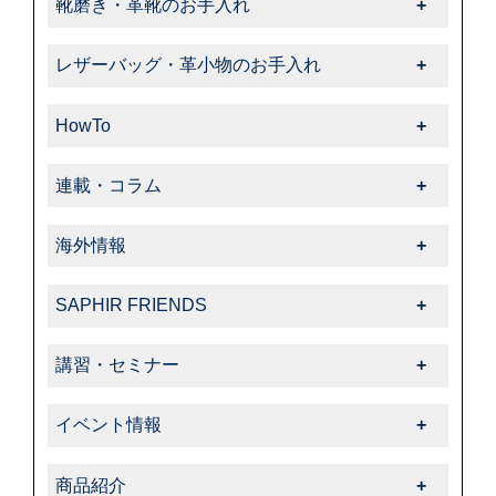
靴磨き・革靴のお手入れ
靴磨き・革靴のお手入れ一覧
レザーバッグ・革小物のお手入れ
-靴クリーム・ワックス
レザーバッグ・革小物のお手入れ一覧
-クリーナー・汚れ落とし
HowTo
-クリーム・ローション
-ブラシ
HowTo一覧
-サフィール
連載・コラム
-色・キズ補修
-基本的なお手入れ
-クリーナー・汚れ落とし
連載・コラム一覧
-ハイシャイン
-上級者向けお手入れ
海外情報
-サフィールノワール
-飯野高広の“革靴さんぽ道”
-スエード・ヌバック
-色・キズ補修
海外情報一覧
-色・キズ補修
-くすみのシューケア生活
-コードバン
SAPHIR FRIENDS
-パティーヌ
-タラゴ
-オフィシャルアドバイザー
-オイルドレザー
SAPHIR FRIENDS一覧
-コバ・ソール
-スエード・ヌバック
講習・セミナー
-動画コレクション
-その他特殊革
-特集
-スニーカーケア・カスタム
-特殊革
講習・セミナー一覧
-中里彩のStory of shoeshine
-サフィール
-告知・お知らせ
-その他
イベント情報
-その他
-サフィールノワール
イベント情報一覧
-コルドヌリ・アングレーズ
商品紹介