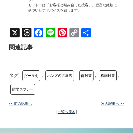
モットーは「お客様と噛み合った接客」。豊富な経験に
基づいたアドバイスを致します。
X
Threads
Facebook
Line
Pinterest
Copy
共
Link
有
関連記事
タグ:
,
,
,
,
だーうえ
ハンズ名古屋店
雨対策
梅雨対策
防水スプレー
<< 前の記事へ
次の記事へ >>
│
一覧へ戻る
│