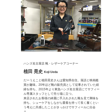
ハンズ名古屋店 靴・レザーケアコーナー
植田 晃史
Koji Ueda
だーうえこと植田晃史さんは愛知県在住。落語と映画鑑
賞が趣味。20年ほど靴の販売員として従事されていた経
緯を持ち、2015年より東急ハンズ名古屋店にてサフィー
ル専属スタッフとして売り場に立つ。
来店されたお客様の綺麗に手入れされた靴を見て興味を
持ち、シューケアをしながら愛着を持って長く履くとい
う考えに共感したことがきっかけでサフィールに出会
う。