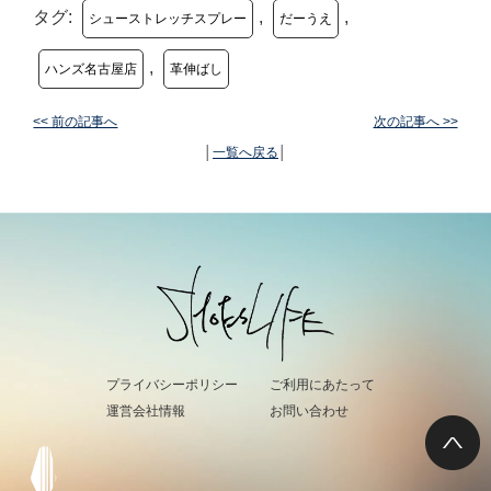
タグ:
,
,
シューストレッチスプレー
だーうえ
,
ハンズ名古屋店
革伸ばし
<< 前の記事へ
次の記事へ >>
│
一覧へ戻る
│
プライバシーポリシー
ご利用にあたって
運営会社情報
お問い合わせ