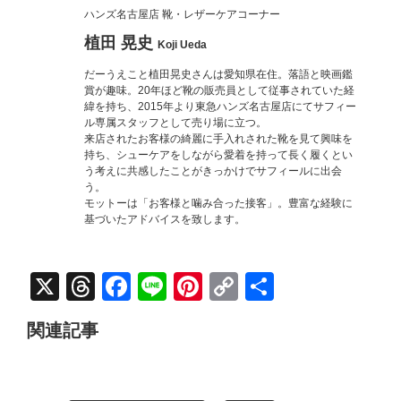
ハンズ名古屋店 靴・レザーケアコーナー
植田 晃史
Koji Ueda
だーうえこと植田晃史さんは愛知県在住。落語と映画鑑
賞が趣味。20年ほど靴の販売員として従事されていた経
緯を持ち、2015年より東急ハンズ名古屋店にてサフィー
ル専属スタッフとして売り場に立つ。
来店されたお客様の綺麗に手入れされた靴を見て興味を
持ち、シューケアをしながら愛着を持って長く履くとい
う考えに共感したことがきっかけでサフィールに出会
う。
モットーは「お客様と噛み合った接客」。豊富な経験に
基づいたアドバイスを致します。
X
Threads
Facebook
Line
Pinterest
Copy
共
Link
有
関連記事