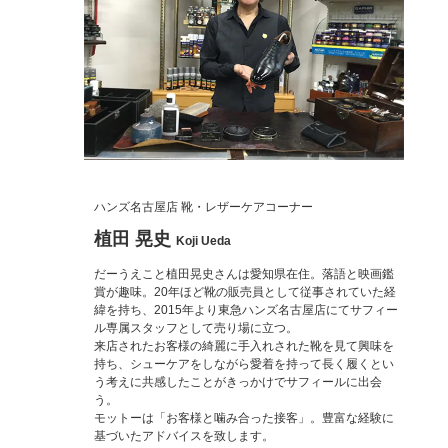
ハンズ名古屋店 靴・レザーケアコーナー
植田 晃史
Koji Ueda
だーうえこと植田晃史さんは愛知県在住。落語と映画鑑
賞が趣味。20年ほど靴の販売員として従事されていた経
緯を持ち、2015年より東急ハンズ名古屋店にてサフィー
ル専属スタッフとして売り場に立つ。
来店されたお客様の綺麗に手入れされた靴を見て興味を
持ち、シューケアをしながら愛着を持って長く履くとい
う考えに共感したことがきっかけでサフィールに出会
う。
モットーは「お客様と噛み合った接客」。豊富な経験に
基づいたアドバイスを致します。