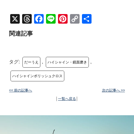
X
Threads
Facebook
Line
Pinterest
Copy
共
Link
有
関連記事
タグ:
,
,
だーうえ
ハイシャイン・鏡面磨き
ハイシャインポリッシュクロス
<< 前の記事へ
次の記事へ >>
│
一覧へ戻る
│