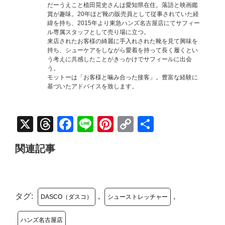
だーうえこと植田晃史さんは愛知県在住。落語と映画鑑
賞が趣味。20年ほど靴の販売員として従事されていた経
緯を持ち、2015年より東急ハンズ名古屋店にてサフィー
ル専属スタッフとして売り場に立つ。
来店されたお客様の綺麗に手入れされた靴を見て興味を
持ち、シューケアをしながら愛着を持って長く履くとい
う考えに共感したことがきっかけでサフィールに出会
う。
モットーは「お客様と噛み合った接客」。豊富な経験に
基づいたアドバイスを致します。
X
Threads
Facebook
Line
Pinterest
Copy
共
Link
有
関連記事
タグ:
,
,
DASCO（ダスコ）
シューストレッチャー
ハンズ名古屋店