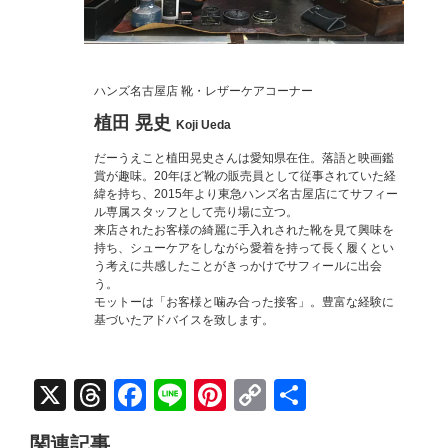
ハンズ名古屋店 靴・レザーケアコーナー
植田 晃史
Koji Ueda
だーうえこと植田晃史さんは愛知県在住。落語と映画鑑
賞が趣味。20年ほど靴の販売員として従事されていた経
緯を持ち、2015年より東急ハンズ名古屋店にてサフィー
ル専属スタッフとして売り場に立つ。
来店されたお客様の綺麗に手入れされた靴を見て興味を
持ち、シューケアをしながら愛着を持って長く履くとい
う考えに共感したことがきっかけでサフィールに出会
う。
モットーは「お客様と噛み合った接客」。豊富な経験に
基づいたアドバイスを致します。
X
Threads
Facebook
Line
Pinterest
Copy
共
Link
有
関連記事